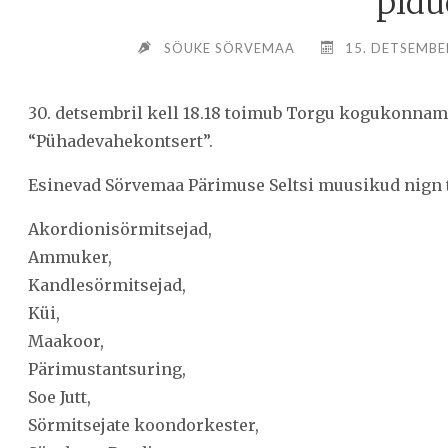
pidu
SÖUKE SÖRVEMAA
15. DETSEMBE
30. detsembril kell 18.18 toimub Torgu kogukonnam
“Pühadevahekontsert”.
Esinevad Sörvemaa Pärimuse Seltsi muusikud nign ta
Akordionisörmitsejad,
Ammuker,
Kandlesörmitsejad,
Küi,
Maakoor,
Pärimustantsuring,
Soe Jutt,
Sörmitsejate koondorkester,