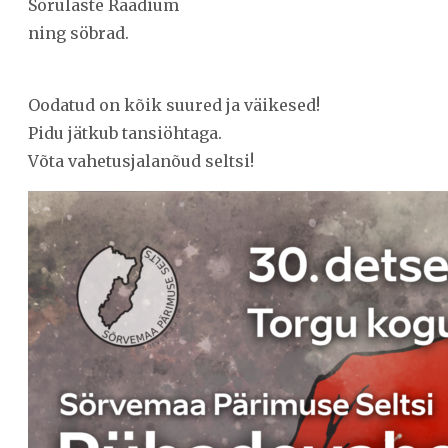
Sörulaste Raadium
ning söbrad.
Oodatud on kõik suured ja väikesed!
Pidu jätkub tansiöhtaga.
Võta vahetusjalanõud seltsi!