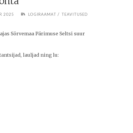
öhta
/
R 2025
LOGIRAAMAT
TEAVITUSED
ajas Sörvemaa Pärimuse Seltsi suur
ntsijad, lauljad ning lu: