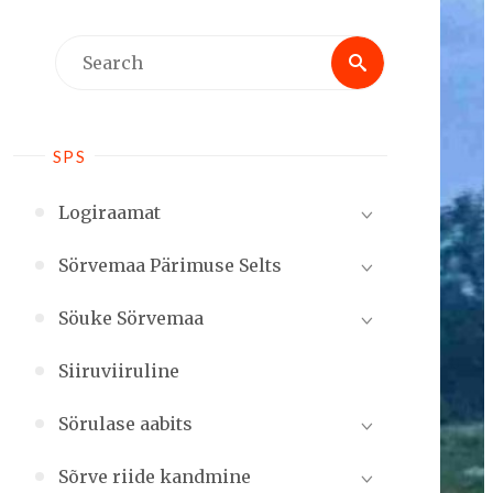
Search
Search
for:
SPS
Logiraamat
Sörvemaa Pärimuse Selts
Söuke Sörvemaa
Siiruviiruline
Sörulase aabits
Sõrve riide kandmine