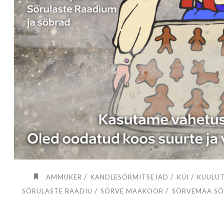
/
/
/
AMMUKER
KANDLESÖRMITSEJAD
KÜI
KUULU
/
/
SÖRULASTE RAADIU
SÖRVE MAAKOOR
SÖRVEMAA SÖ