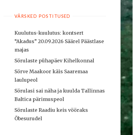
VÄRSKED POSTITUSED
Kuulutus-kuulutus: kontsert
“Akadus” 20.09.2026 Säärel Päästlase
majas
Sörulaste pühapäev Kihelkonnal
Sörve Maakoor käis Saaremaa
laulupeol
Sörulasi sai näha ja kuulda Tallinnas
Baltica pärimuspeol
Sörulaste Raadiu keis vööraks
Öbesurudel